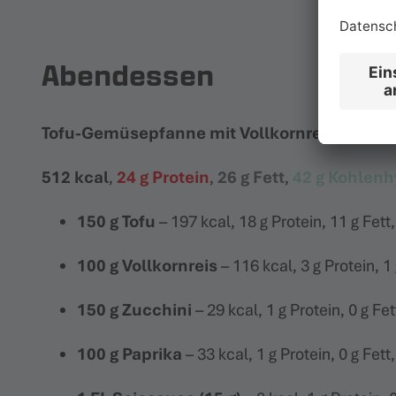
Abendessen
Tofu-Gemüsepfanne mit Vollkornreis
512 kcal
,
24 g Protein
,
26 g Fett
,
42 g Kohlenh
150 g Tofu
– 197 kcal, 18 g Protein, 11 g Fett
100 g Vollkornreis
– 116 kcal, 3 g Protein, 1
150 g Zucchini
– 29 kcal, 1 g Protein, 0 g Fe
100 g Paprika
– 33 kcal, 1 g Protein, 0 g Fett