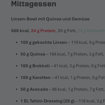
Mittagessen
Linsen-Bowl mit Quinoa und Gemüse
588 kcal
,
24 g Protein
,
20 g Fett
,
74 g Kohlenh
100 g gekochte Linsen
– 119 kcal, 9 g Prot
50 g Quinoa
– 184 kcal, 7 g Protein, 3 g Fett
100 g Brokkoli
– 41 kcal, 3 g Protein, 0 g Fet
100 g Karotten
– 41 kcal, 1 g Protein, 0 g Fe
50 g Avocado
– 86 kcal, 1 g Protein, 7 g Fet
1 EL Tahini-Dressing (20 g)
– 118 kcal, 3 g 