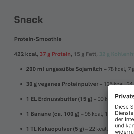
Snack
Protein-Smoothie
422 kcal
,
37 g Protein
,
15 g Fett
,
32 g Kohlenh
200 ml ungesüßte Sojamilch
– 78 kcal, 7 
30 g veganes Proteinpulver
– 125 kcal, 24 
1 EL Erdnussbutter (15 g)
– 99 kcal, 4 g Pro
1 Banane (ca. 100 g)
– 98 kcal, 1 g Protein, 
1 TL Kakaopulver (5 g)
– 22 kcal, 1 g Protein