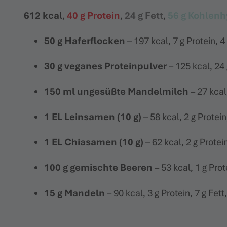
612 kcal
,
40 g Protein
,
24 g Fett
,
56 g Kohlenh
50 g Haferflocken
– 197 kcal, 7 g Protein, 4
30 g veganes Proteinpulver
– 125 kcal, 24 
150 ml ungesüßte Mandelmilch
– 27 kcal,
1 EL Leinsamen (10 g)
– 58 kcal, 2 g Protein
1 EL Chiasamen (10 g)
– 62 kcal, 2 g Protei
100 g gemischte Beeren
– 53 kcal, 1 g Prot
15 g Mandeln
– 90 kcal, 3 g Protein, 7 g Fett