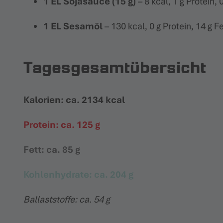
1 EL Sojasauce (15 g)
– 8 kcal, 1 g Protein, 
1 EL Sesamöl
– 130 kcal, 0 g Protein, 14 g F
Tagesgesamtübersicht
Kalorien: ca. 2134 kcal
Protein: ca. 125 g
Fett: ca. 85 g
Kohlenhydrate: ca. 204 g
Ballaststoffe: ca. 54 g