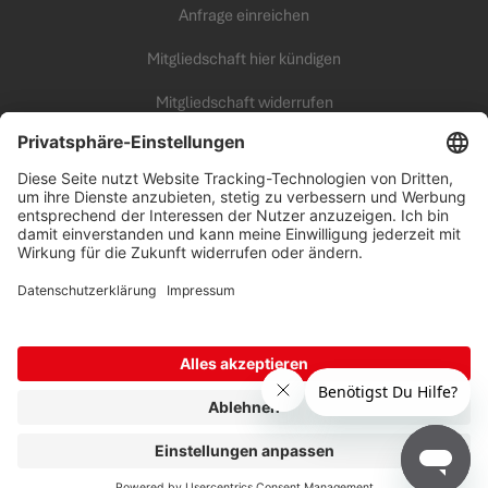
Anfrage einreichen
Mitgliedschaft hier kündigen
Mitgliedschaft widerrufen
KARRIERE
Unsere Arbeitswelt
all inclusive Fitness Campus
Benefits
Offene Jobs
Erfolgstipps
AGB
|
Datenschutz
|
Impressum
© 2026