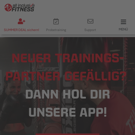
MENÜ
SUMMER DEAL sichern!
Probetraining
Support
NEUER TRAININGS-
PARTNER GEFÄLLIG?
DANN HOL DIR
UNSERE APP!