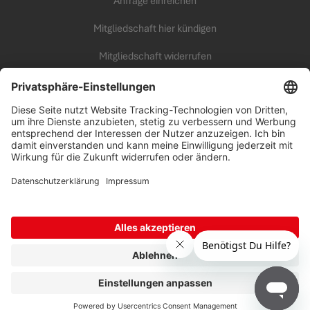
Anfrage einreichen
Mitgliedschaft hier kündigen
Mitgliedschaft widerrufen
KARRIERE
Unsere Arbeitswelt
all inclusive Fitness Campus
Benefits
Offene Jobs
Erfolgstipps
AGB
|
Datenschutz
|
Impressum
© 2026