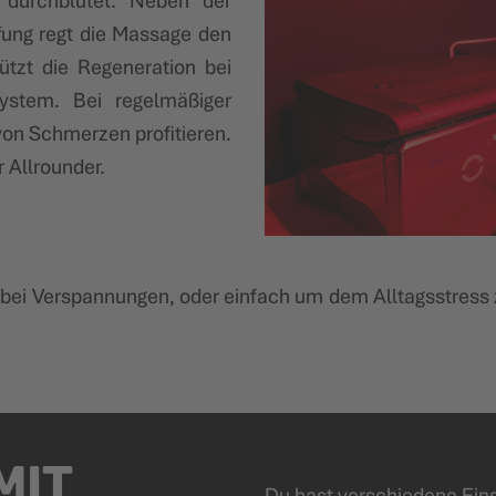
 durchblutet. Neben der
ung regt die Massage den
tützt die Regeneration bei
ystem. Bei regelmäßiger
on Schmerzen profitieren.
 Allrounder.
e bei Verspannungen, oder einfach um dem Alltagsstress 
MIT
Du hast verschiedene Eins