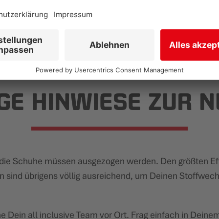
chafft den wichtigen
tischen Alltag.
GE HINWIESE ZUR 
ich die Schuhe müssen ausgezogen werden. Den größten 
n sind übrigens völlig ausreichend, um Deinen Stoffwechs
ne Dein all inclusive Team vor Ort. Frag einfach in Dei