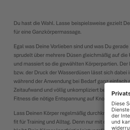
Du hast die Wahl. Lasse beispielsweise gezielt D
für eine Ganzkörpermassage.
Egal was Deine Vorlieben sind und was Du gerade
sprudelt über mehrere Düsen gleichmäßig auf die 
und massiert so die gewählten Körperpartien. Der
bzw. der Druck der Wasserdüsen lässt sich dabei in
während der Anwendung bei Bedarf ganz einfach
Zeitaufwand und völlig unkompliziert bekommst Du 
Fitness die nötige Entspannung auf Knopfdruck.
Lass Deinen Körper regelmäßig durchkneten und w
fit für Training und Alltag. Denn nur mit den nöt