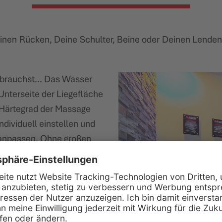
einen Rücken, Deine Schulter, Beine oder Deinen Lende
 brauchst... Das Wasser
Unterseite der Liegefläche
 Härtegrad der Massage
dividuell einstellen und
 anpassen. Ohne großen
so bei all inclusive
erde so schneller wieder
igen Entspannungsphasen