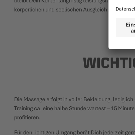
bleibt Dein Körper langfristig leistungsfähig und s
körperlichen und seelischen Ausgleich zum oft hek
WICHTI
Die Massage erfolgt in voller Bekleidung, ledigl
Training ca. eine halbe Stunde wartest – 15 Minute
profitieren.
Für den richtigen Umgang berät Dich jederzeit ger