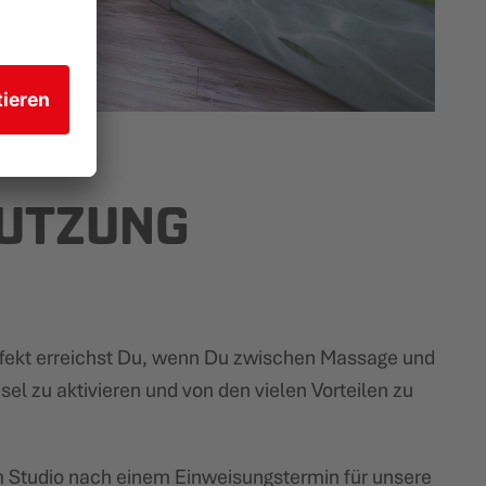
NUTZUNG
Effekt erreichst Du, wenn Du zwischen Massage und
el zu aktivieren und von den vielen Vorteilen zu
nem Studio nach einem Einweisungstermin für unsere