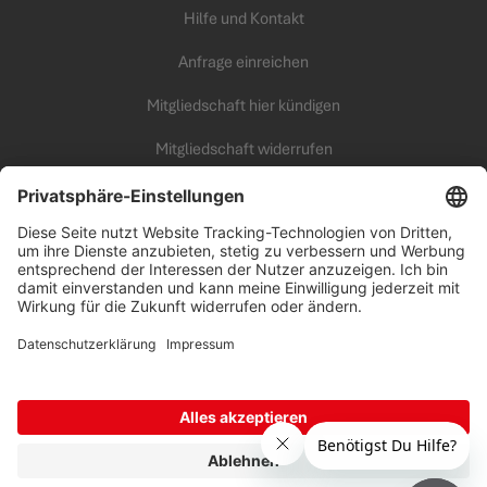
Hilfe und Kontakt
Anfrage einreichen
Mitgliedschaft hier kündigen
Mitgliedschaft widerrufen
KARRIERE
Unsere Arbeitswelt
all inclusive Fitness Campus
Benefits
Offene Jobs
Erfolgstipps
AGB
|
Datenschutz
|
Impressum