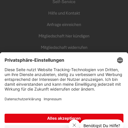
Self-Service
Hilfe und Kontakt
Anfrage einreichen
Mitgliedschaft hier kündigen
Mitgliedschaft widerrufen
KARRIERE
Unsere Arbeitswelt
all inclusive Fitness Campus
Benefits
Offene Jobs
Erfolgstipps
AGB
|
Datenschutz
|
Impressum