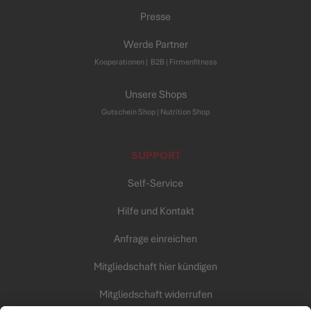
Presse
Werde Partner
Kooperationen
|
B2B |
Firmenfitness
Unsere Shops
Gutschein Shop |
Nutrition Shop
SUPPORT
Self-Service
Hilfe und Kontakt
Anfrage einreichen
Mitgliedschaft hier kündigen
Mitgliedschaft widerrufen