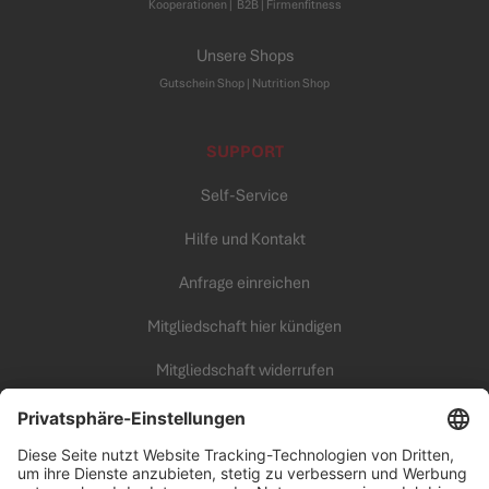
Kooperationen
|
B2B |
Firmenfitness
Unsere Shops
Gutschein Shop |
Nutrition Shop
SUPPORT
Self-Service
Hilfe und Kontakt
Anfrage einreichen
Mitgliedschaft hier kündigen
Mitgliedschaft widerrufen
KARRIERE
Unsere Arbeitswelt
all inclusive Fitness Campus